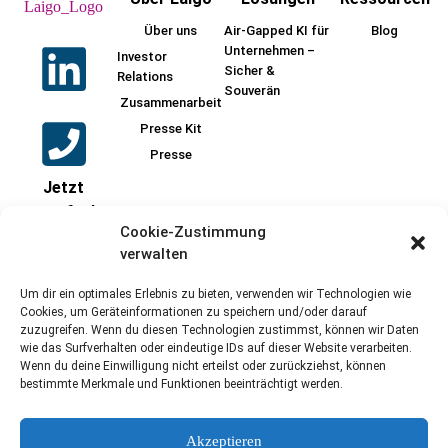
Über uns
Air-Gapped KI für
Blog
Unternehmen –
Investor
Sicher &
Relations
Souverän
Zusammenarbeit
Presse Kit
Presse
Jetzt
anrufen!
Cookie-Zustimmung
+49
verwalten
17621986606
Um dir ein optimales Erlebnis zu bieten, verwenden wir Technologien wie
Cookies, um Geräteinformationen zu speichern und/oder darauf
zuzugreifen. Wenn du diesen Technologien zustimmst, können wir Daten
wie das Surfverhalten oder eindeutige IDs auf dieser Website verarbeiten.
Schreiben Sie
Wenn du deine Einwilligung nicht erteilst oder zurückziehst, können
jetzt!
bestimmte Merkmale und Funktionen beeinträchtigt werden.
sales@laigo.ai
Akzeptieren