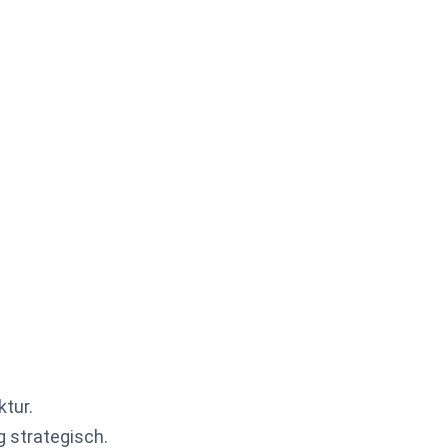
tur.
g strategisch.