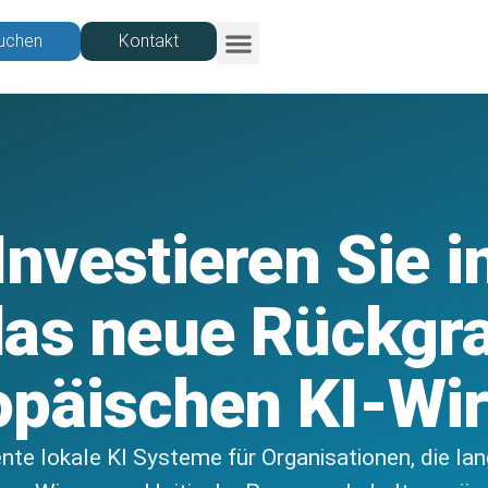
uchen
Kontakt
Investor Relations
Investieren Sie i
as neue Rückgr
opäischen KI-Wir
ente lokale KI Systeme für Organisationen, die lan