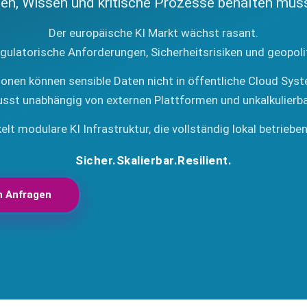
en, Wissen und kritische Prozesse behalten müs
Der europäische KI Markt wächst rasant.
egulatorische Anforderungen, Sicherheitsrisiken und geopol
ionen können sensible Daten nicht in öffentliche Cloud Sys
usst unabhängig von externen Plattformen und unkalkulierb
elt modulare KI Infrastruktur, die vollständig lokal betriebe
Sicher.
Skalierbar.
Resilient.
h Anfragen