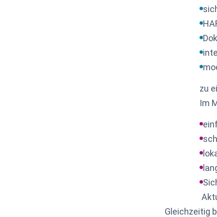
sic
HA
Dok
int
mod
zu e
Im M
ein
sch
lok
lan
Sic
Akt
Gleichzeitig 