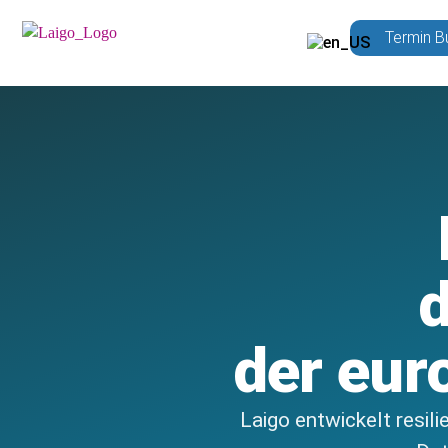
Termin B
d
der eur
Laigo entwickelt resili