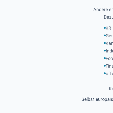
Andere en
Dazu
KRI
Ge
Kan
Ind
For
Fin
öff
K
Selbst europäi