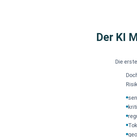
Der KI 
Die erst
Doch
Risi
sen
kri
reg
Tok
geo