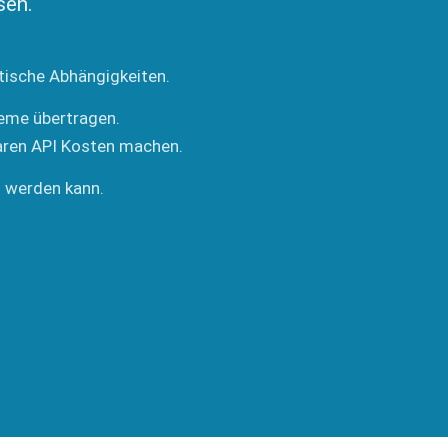
sen.
itische Abhängigkeiten.
teme übertragen.
aren API Kosten machen.
n werden kann.