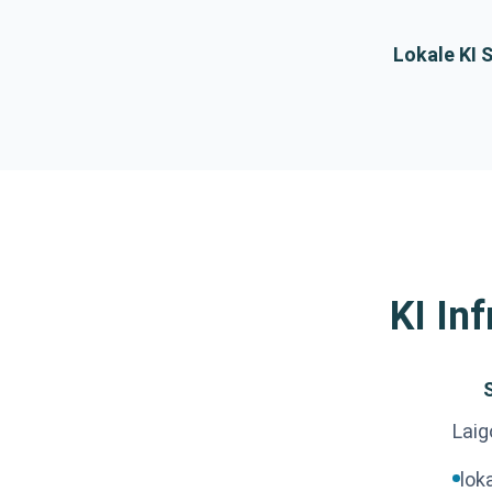
Lokale KI 
KI Inf
Laig
lok