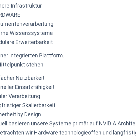
here Infrastruktur
RDWARE
umentenverarbeitung
erne Wissenssysteme
ulare Erweiterbarkeit
iner integrierten Plattform.
ittelpunkt stehen:
facher Nutzbarkeit
neller Einsatzfähigkeit
aler Verarbeitung
gfristiger Skalierbarkeit
herheit by Design
uell basieren unsere Systeme primär auf NVIDIA Architek
betrachten wir Hardware technologieoffen und langfristi