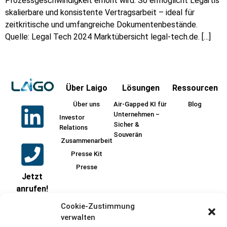
Prozessgeschwindigkeit erhöht wird. So ermöglicht Legartis
skalierbare und konsistente Vertragsarbeit – ideal für
zeitkritische und umfangreiche Dokumentenbestände.
Quelle: Legal Tech 2024 Marktübersicht legal-tech.de. […]
Über Laigo
Lösungen
Ressourcen
Über uns
Air-Gapped KI für
Blog
Unternehmen –
Investor
Sicher &
Relations
Souverän
Zusammenarbeit
Presse Kit
Presse
Jetzt
anrufen!
+49
Cookie-Zustimmung
17621986606
verwalten