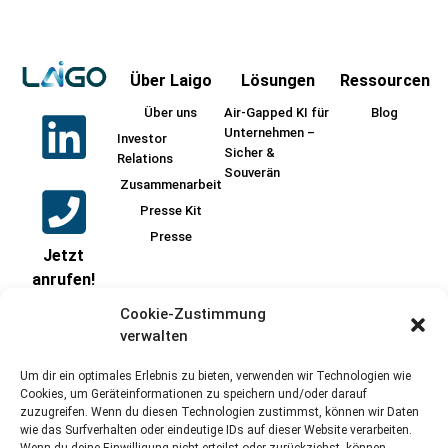
Über Laigo
Lösungen
Ressourcen
Über uns
Air-Gapped KI für
Blog
Unternehmen –
Investor
Sicher &
Relations
Souverän
Zusammenarbeit
Presse Kit
Presse
Jetzt
anrufen!
+49
Cookie-Zustimmung
17621986606
verwalten
Um dir ein optimales Erlebnis zu bieten, verwenden wir Technologien wie
Cookies, um Geräteinformationen zu speichern und/oder darauf
zuzugreifen. Wenn du diesen Technologien zustimmst, können wir Daten
Schreiben Sie
wie das Surfverhalten oder eindeutige IDs auf dieser Website verarbeiten.
jetzt!