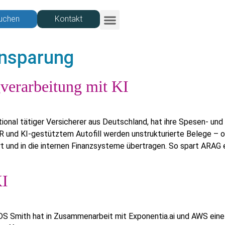
uchen
Kontakt
Investor Relations
insparung
verarbeitung mit KI
onal tätiger Versicherer aus Deutschland, hat ihre Spesen- und 
 und KI-gestütztem Autofill werden unstrukturierte Belege – of
ert und in die internen Finanzsysteme übertragen. So spart ARAG
KI
r DS Smith hat in Zusammenarbeit mit Exponentia.ai und AWS ei