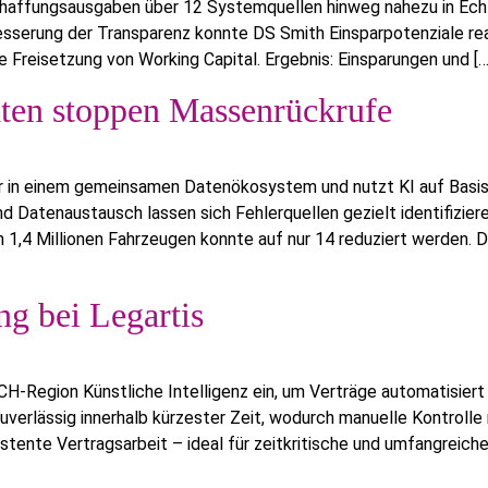
chaffungsausgaben über 12 Systemquellen hinweg nahezu in Echtz
esserung der Transparenz konnte DS Smith Einsparpotenziale rea
Freisetzung von Working Capital. Ergebnis: Einsparungen und […
aten stoppen Massenrückrufe
 in einem gemeinsamen Datenökosystem und nutzt KI auf Basis s
nd Datenaustausch lassen sich Fehlerquellen gezielt identifizier
n 1,4 Millionen Fahrzeugen konnte auf nur 14 reduziert werden. 
ng bei Legartis
H-Region Künstliche Intelligenz ein, um Verträge automatisiert 
zuverlässig innerhalb kürzester Zeit, wodurch manuelle Kontroll
sistente Vertragsarbeit – ideal für zeitkritische und umfangre