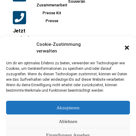
Souverän
Zusammenarbeit
Presse Kit
Presse
Jetzt
anrufen!
Cookie-Zustimmung
+49
verwalten
17621986606
Um dir ein optimales Erlebnis zu bieten, verwenden wir Technologien wie
Cookies, um Geräteinformationen zu speichern und/oder darauf
zuzugreifen. Wenn du diesen Technologien zustimmst, können wir Daten
wie das Surfverhalten oder eindeutige IDs auf dieser Website verarbeiten.
Schreiben Sie
Wenn du deine Einwilligung nicht erteilst oder zurückziehst, können
jetzt!
bestimmte Merkmale und Funktionen beeinträchtigt werden.
sales@laigo.ai
Akzeptieren
Ablehnen
Datenverarbeitung
Datenschutzerklärung
Cookie-Zustimmung
Einstellungen Ansehen