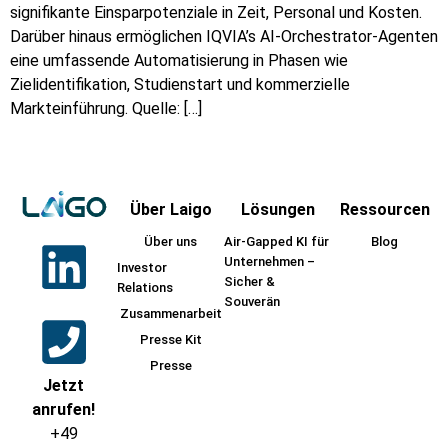
signifikante Einsparpotenziale in Zeit, Personal und Kosten.
Darüber hinaus ermöglichen IQVIA’s AI-Orchestrator-Agenten
eine umfassende Automatisierung in Phasen wie
Zielidentifikation, Studienstart und kommerzielle
Markteinführung. Quelle: […]
Über Laigo
Lösungen
Ressourcen
Über uns
Air-Gapped KI für
Blog
Unternehmen –
Investor
Sicher &
Relations
Souverän
Zusammenarbeit
Presse Kit
Presse
Jetzt
anrufen!
+49