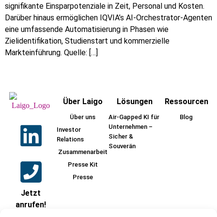
signifikante Einsparpotenziale in Zeit, Personal und Kosten.
Darüber hinaus ermöglichen IQVIA’s AI-Orchestrator-Agenten
eine umfassende Automatisierung in Phasen wie
Zielidentifikation, Studienstart und kommerzielle
Markteinführung. Quelle: […]
Über Laigo
Lösungen
Ressourcen
Über uns
Air-Gapped KI für
Blog
Unternehmen –
Investor
Sicher &
Relations
Souverän
Zusammenarbeit
Presse Kit
Presse
Jetzt
anrufen!
+49